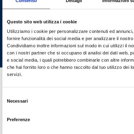
Consenso
Dettagli
Informazioni s
Sviluppo software custom
App mobile
Questo sito web utilizza i cookie
RIMANI AGGIORNATO!
Utilizziamo i cookie per personalizzare contenuti ed annunci,
Iscriviti alla nostra newsletter per ricevere le ultime novità da
EasytechGroup
fornire funzionalità dei social media e per analizzare il nostro 
Condividiamo inoltre informazioni sul modo in cui utilizzi il no
ISCRIVITI ORA
con i nostri partner che si occupano di analisi dei dati web, pu
e social media, i quali potrebbero combinarle con altre inform
che hai fornito loro o che hanno raccolto dal tuo utilizzo dei l
servizi.
P.IVA
: 01734270448
Selezione
Necessari
del
consenso
Preferenze